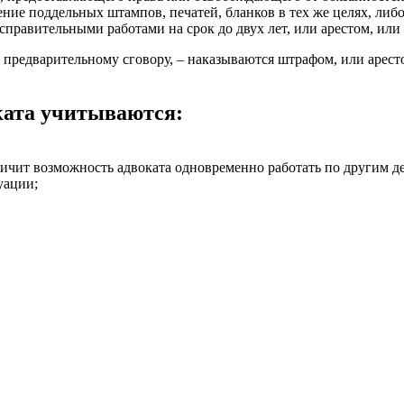
ение поддельных штампов, печатей, бланков в тех же целях, либ
равительными работами на срок до двух лет, или арестом, или 
 предварительному сговору, – наказываются штрафом, или аресто
ката учитываются:
ничит возможность адвоката одновременно работать по другим д
уации;